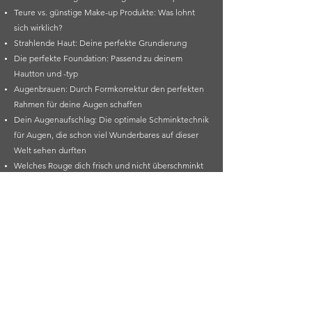
Teure vs. günstige Make-up Produkte: Was lohnt
sich wirklich?
Strahlende Haut: Deine perfekte Grundierung
Die perfekte Foundation: Passend zu deinem
Hautton und -typ
Augenbrauen: Durch Formkorrektur den perfekten
Rahmen für deine Augen schaffen
Dein Augenaufschlag: Die optimale Schminktechnik
für Augen, die schon viel Wunderbares auf dieser
Welt sehen durften
Welches Rouge dich frisch und nicht überschminkt
wirken lässt
Der letzte Schliff: Highlights, die deinem Gesicht zu
jugendlicher Strahlkraft verhelfen
Jetzt unverbindlich anfragen