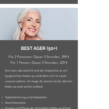
BEST AGER (50+)
Für 2 Personen: Dauer 3 Stunden, 399 €
Für 1 Person: Dauer 2 Stunden, 229 €
Die Haut, das Gesicht und die Ansprüche an ein
typgerechtes Make-up verändern sich im Laufe
unseres Lebens. Ich zeige dir, worauf du bei deinem
Make-up jetzt achten solltest.
Typbestimmung und Farbwelten
Gesichtsanalyse
Einsatz und Pflege der wichtigsten Make-up-Pinsel